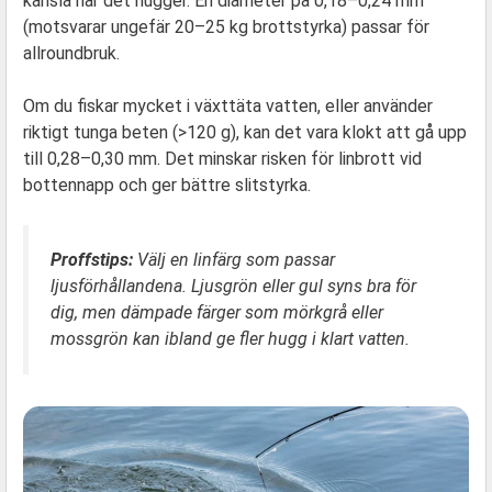
känsla när det hugger. En diameter på 0,18–0,24 mm
(motsvarar ungefär 20–25 kg brottstyrka) passar för
allroundbruk.
Om du fiskar mycket i växttäta vatten, eller använder
riktigt tunga beten (>120 g), kan det vara klokt att gå upp
till 0,28–0,30 mm. Det minskar risken för linbrott vid
bottennapp och ger bättre slitstyrka.
Proffstips:
Välj en linfärg som passar
ljusförhållandena. Ljusgrön eller gul syns bra för
dig, men dämpade färger som mörkgrå eller
mossgrön kan ibland ge fler hugg i klart vatten.