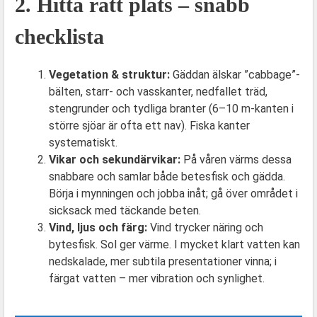
2. Hitta rätt plats – snabb
checklista
Vegetation & struktur:
Gäddan älskar ”cabbage”-
bälten, starr- och vasskanter, nedfallet träd,
stengrunder och tydliga branter (6–10 m-kanten i
större sjöar är ofta ett nav). Fiska kanter
systematiskt.
Vikar och sekundärvikar:
På våren värms dessa
snabbare och samlar både betesfisk och gädda.
Börja i mynningen och jobba inåt; gå över området i
sicksack med täckande beten.
Vind, ljus och färg:
Vind trycker näring och
bytesfisk. Sol ger värme. I mycket klart vatten kan
nedskalade, mer subtila presentationer vinna; i
färgat vatten – mer vibration och synlighet.