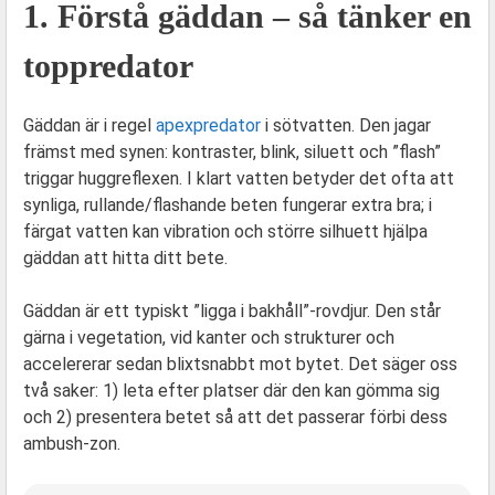
1. Förstå gäddan – så tänker en
toppredator
Gäddan är i regel
apex­predator
i sötvatten. Den jagar
främst med synen: kontraster, blink, siluett och ”flash”
triggar huggreflexen. I klart vatten betyder det ofta att
synliga, rullande/flashande beten fungerar extra bra; i
färgat vatten kan vibration och större silhuett hjälpa
gäddan att hitta ditt bete.
Gäddan är ett typiskt ”ligga i bakhåll”-rovdjur. Den står
gärna i vegetation, vid kanter och strukturer och
accelererar sedan blixtsnabbt mot bytet. Det säger oss
två saker: 1) leta efter platser där den kan gömma sig
och 2) presentera betet så att det passerar förbi dess
ambush-zon.