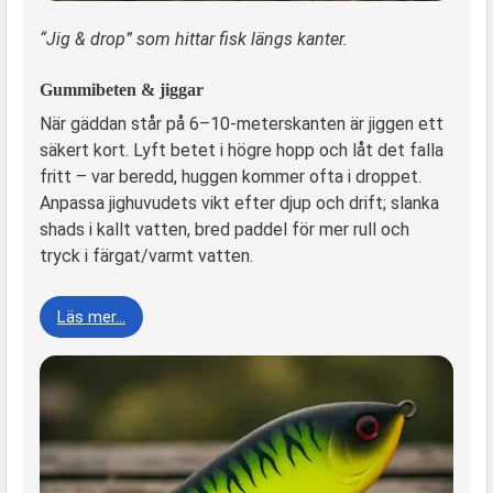
“Jig & drop” som hittar fisk längs kanter.
Gummibeten & jiggar
När gäddan står på 6–10-meterskanten är jiggen ett
säkert kort. Lyft betet i högre hopp och låt det falla
fritt – var beredd, huggen kommer ofta i droppet.
Anpassa jighuvudets vikt efter djup och drift; slanka
shads i kallt vatten, bred paddel för mer rull och
tryck i färgat/varmt vatten.
Läs mer…