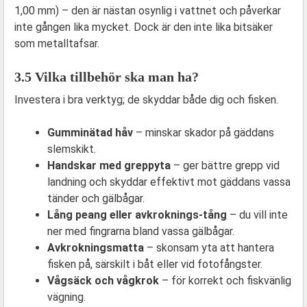
1,00 mm) – den är nästan osynlig i vattnet och påverkar
inte gången lika mycket. Dock är den inte lika bitsäker
som metalltafsar.
3.5 Vilka tillbehör ska man ha?
Investera i bra verktyg; de skyddar både dig och fisken.
Gumminätad håv
– minskar skador på gäddans
slemskikt.
Handskar med greppyta
– ger bättre grepp vid
landning och skyddar effektivt mot gäddans vassa
tänder och gälbågar.
Lång peang eller avkroknings‑tång
– du vill inte
ner med fingrarna bland vassa gälbågar.
Avkrokningsmatta
– skonsam yta att hantera
fisken på, särskilt i båt eller vid fotofångster.
Vågsäck och vågkrok
– för korrekt och fiskvänlig
vägning.