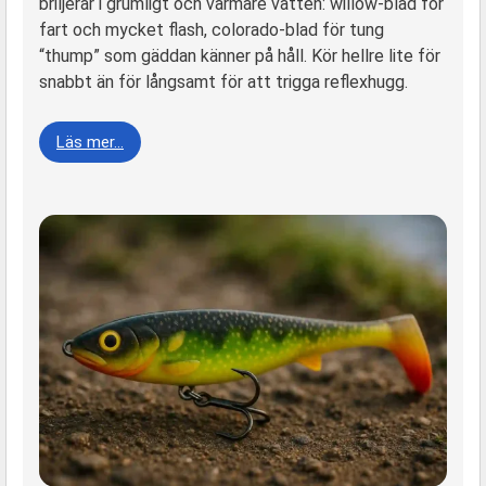
briljerar i grumligt och varmare vatten: willow-blad för
fart och mycket flash, colorado-blad för tung
“thump” som gäddan känner på håll. Kör hellre lite för
snabbt än för långsamt för att trigga reflexhugg.
Läs mer…