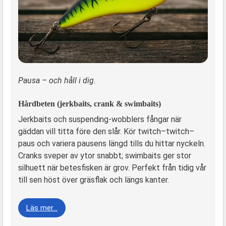
Pausa – och håll i dig.
Hårdbeten (jerkbaits, crank & swimbaits)
Jerkbaits och suspending-wobblers fångar när
gäddan vill titta före den slår. Kör twitch–twitch–
paus och variera pausens längd tills du hittar nyckeln.
Cranks sveper av ytor snabbt; swimbaits ger stor
silhuett när betesfisken är grov. Perfekt från tidig vår
till sen höst över gräsflak och längs kanter.
Läs mer…