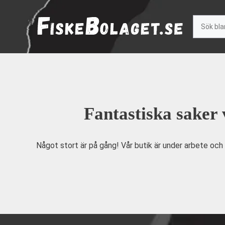
Hoppa
till
Sök
innehåll
Fantastiska saker
Något stort är på gång! Vår butik är under arbete och