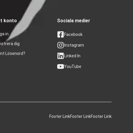
tt konto
Sociala medier
ga in
Facebook
istrera dig
Instagram
mt Lösenord?
Linked In
YouTube
Footer Link
Footer Link
Footer Link